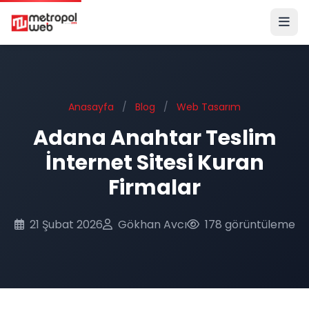
Ana içeriğe geç
Anasayfa
/
Blog
/
Web Tasarım
Adana Anahtar Teslim
İnternet Sitesi Kuran
Firmalar
21 Şubat 2026
Gökhan Avcı
178 görüntüleme