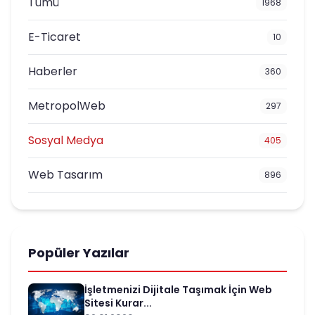
Tümü
1968
E-Ticaret
10
Haberler
360
MetropolWeb
297
Sosyal Medya
405
Web Tasarım
896
Popüler Yazılar
İşletmenizi Dijitale Taşımak İçin Web
Sitesi Kurar...