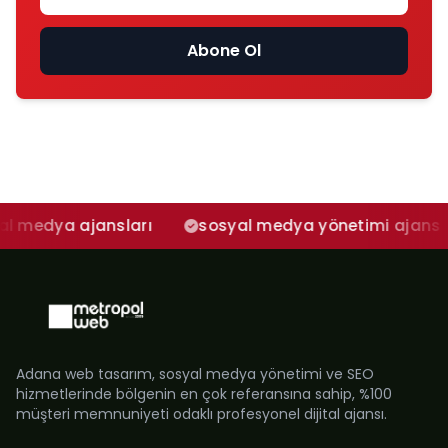
Abone Ol
ya ajansları
sosyal medya yönetimi ajans
a
Adana web tasarım, sosyal medya yönetimi ve SEO
hizmetlerinde bölgenin en çok referansına sahip, %100
müşteri memnuniyeti odaklı profesyonel dijital ajansı.