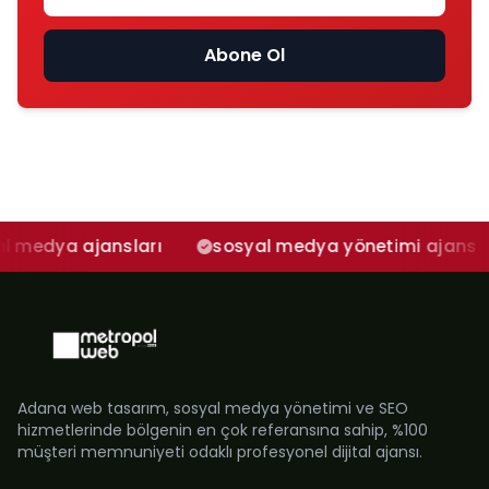
Abone Ol
 ajansları
sosyal medya yönetimi ajans
adan
Adana web tasarım, sosyal medya yönetimi ve SEO
hizmetlerinde bölgenin en çok referansına sahip, %100
müşteri memnuniyeti odaklı profesyonel dijital ajansı.