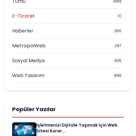
Tümü
1968
E-Ticaret
10
Haberler
360
MetropolWeb
297
Sosyal Medya
405
Web Tasarım
896
Popüler Yazılar
İşletmenizi Dijitale Taşımak İçin Web
Sitesi Kurar...