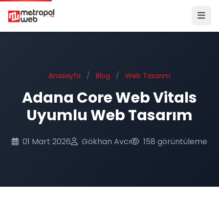
Ana içeriğe geç
Anasayfa
/
Blog
/
Web Tasarım
Adana Core Web Vitals
Uyumlu Web Tasarım
01 Mart 2026
Gökhan Avcı
158 görüntüleme