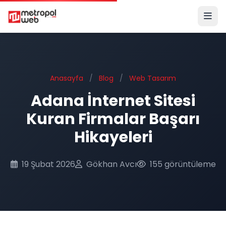
Ana içeriğe geç
Anasayfa
/
Blog
/
Web Tasarım
Adana İnternet Sitesi
Kuran Firmalar Başarı
Hikayeleri
19 Şubat 2026
Gökhan Avcı
155 görüntüleme