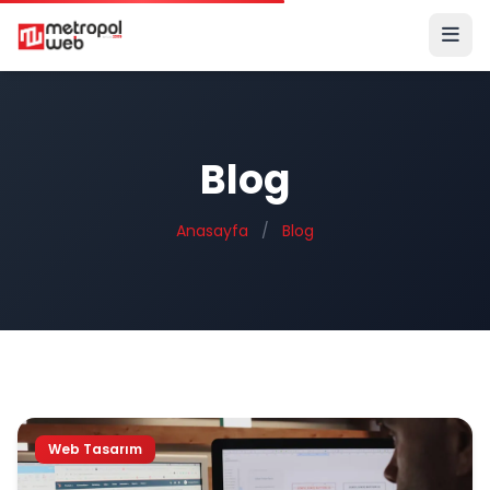
Ana içeriğe geç
Blog
Anasayfa
/
Blog
Web Tasarım