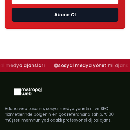
Abone Ol
 ajansları
sosyal medya yönetimi ajans
adan
Adana web tasarım, sosyal medya yönetimi ve SEO
hizmetlerinde bölgenin en çok referansına sahip, %100
müşteri memnuniyeti odaklı profesyonel dijital ajansı.