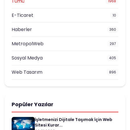
Tümü
1968
E-Ticaret
10
Haberler
360
MetropolWeb
297
Sosyal Medya
405
Web Tasarım
896
Popüler Yazılar
İşletmenizi Dijitale Taşımak İçin Web
Sitesi Kurar...