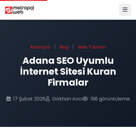
Ana içeriğe geç
Anasayfa
/
Blog
/
Web Tasarım
Adana SEO Uyumlu
İnternet Sitesi Kuran
Firmalar
17 Şubat 2026
Gökhan Avcı
198 görüntüleme