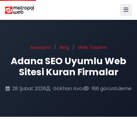
Ana içeriğe geç
Anasayfa
/
Blog
/
Web Tasarım
Adana SEO Uyumlu Web
Sitesi Kuran Firmalar
28 Şubat 2026
Gökhan Avcı
166 görüntüleme