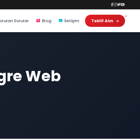
orulan Sorular
Blog
İletişim
Teklif Alın
gre Web