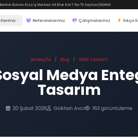
eriker Bulvarı Kiza İş Merkezi A4 Blok Kat:7 No:79 Seyhan/ADANA
tlerimiz
Referanslarımız
Çalışmalarımız
Sıkça S
Anasayfa
/
Blog
/
Web Tasarım
Sosyal Medya Ente
Tasarım
20 Şubat 2026
Gökhan Avcı
163 görüntüleme