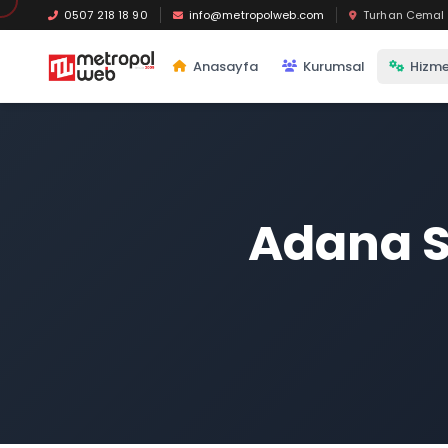
Ana içeriğe geç
0507 218 18 90
info@metropolweb.com
Turhan Cemal B
Anasayfa
Kurumsal
Hizme
Adana S