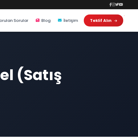
orulan Sorular
Blog
İletişim
Teklif Alın
l (Satış