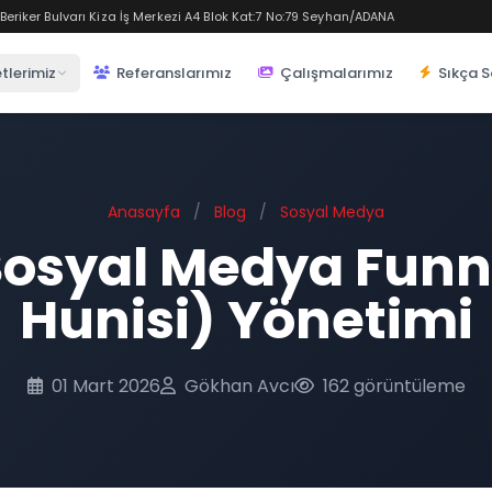
eriker Bulvarı Kiza İş Merkezi A4 Blok Kat:7 No:79 Seyhan/ADANA
tlerimiz
Referanslarımız
Çalışmalarımız
Sıkça S
Anasayfa
/
Blog
/
Sosyal Medya
osyal Medya Funne
Hunisi) Yönetimi
01 Mart 2026
Gökhan Avcı
162 görüntüleme