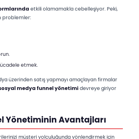
ormlarında
etkili olamamakla cebelleşiyor. Peki,
n problemler:
run.
mücadele etmek.
medya üzerinden satış yapmayı amaçlayan firmalar
sosyal medya funnel yönetimi
devreye giriyor
 Yönetiminin Avantajları
lerinizi müşteri yolculuğunda yönlendirmek için