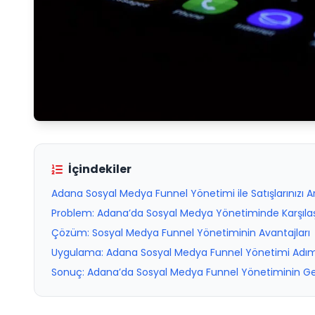
İçindekiler
Adana Sosyal Medya Funnel Yönetimi ile Satışlarınızı Ar
Problem: Adana’da Sosyal Medya Yönetiminde Karşılaşı
Çözüm: Sosyal Medya Funnel Yönetiminin Avantajları
Uygulama: Adana Sosyal Medya Funnel Yönetimi Adım
Sonuç: Adana’da Sosyal Medya Funnel Yönetiminin Geti