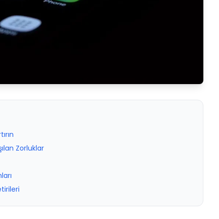
tırın
lan Zorluklar
ları
rileri