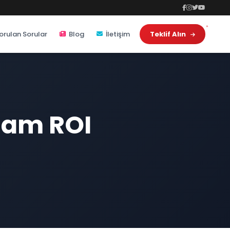
orulan Sorular
Blog
İletişim
Teklif Alın
lam ROI