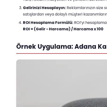
Gelirinizi Hesaplayın:
Reklamlarınızın size s
satışlardan veya dolaylı müşteri kazanımlarınd
ROI Hesaplama Formülü:
ROI’yi hesaplamak i
ROI = (Gelir - Harcama) / Harcama x 100
Örnek Uygulama: Adana Ka