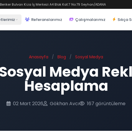
eriker Bulvarı Kiza İş Merkezi A4 Blok Kat:7 No:79 Seyhan/ADANA
tlerimiz
Referanslarımız
Çalışmalarımız
Sıkça S
Anasayfa
/
Blog
/
Sosyal Medya
Sosyal Medya Rek
Hesaplama
02 Mart 2026
Gökhan Avcı
167 görüntüleme