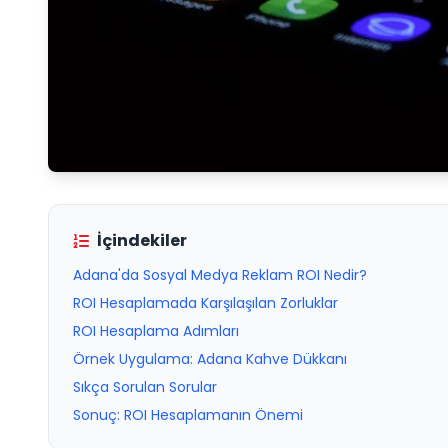
İçindekiler
Adana'da Sosyal Medya Reklam ROI Nedir?
ROI Hesaplamada Karşılaşılan Zorluklar
ROI Hesaplama Adımları
Örnek Uygulama: Adana Kahve Dükkanı
Sıkça Sorulan Sorular
Sonuç: ROI Hesaplamanın Önemi