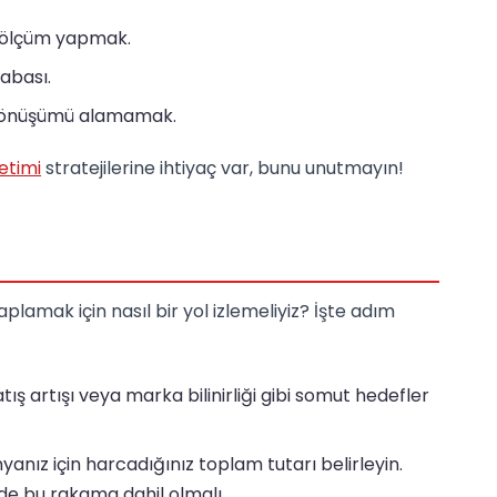
i ölçüm yapmak.
abası.
 dönüşümü alamamak.
etimi
stratejilerine ihtiyaç var, bunu unutmayın!
lamak için nasıl bir yol izlemeliyiz? İşte adım
ış artışı veya marka bilinirliği gibi somut hedefler
nız için harcadığınız toplam tutarı belirleyin.
 de bu rakama dahil olmalı.