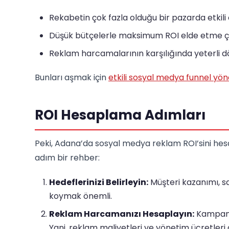
Rekabetin çok fazla olduğu bir pazarda etkil
Düşük bütçelerle maksimum ROI elde etme ç
Reklam harcamalarının karşılığında yeterli
Bunları aşmak için
etkili sosyal medya funnel yön
ROI Hesaplama Adımları
Peki, Adana’da sosyal medya reklam ROI’sini hesap
adım bir rehber:
Hedeflerinizi Belirleyin:
Müşteri kazanımı, sat
koymak önemli.
Reklam Harcamanızı Hesaplayın:
Kampanya
Yani, reklam maliyetleri ve yönetim ücretleri