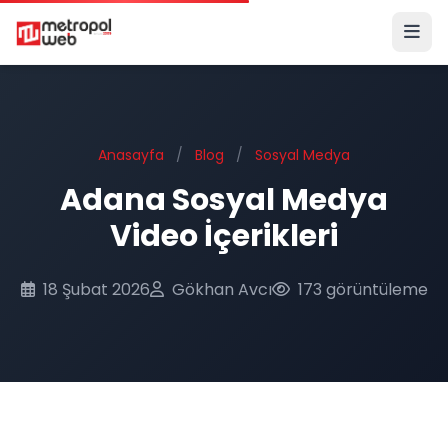
Ana içeriğe geç
Anasayfa
/
Blog
/
Sosyal Medya
Adana Sosyal Medya
Video İçerikleri
18 Şubat 2026
Gökhan Avcı
173 görüntüleme