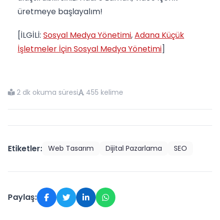
üretmeye başlayalım!
[İLGİLİ:
Sosyal Medya Yönetimi
,
Adana Küçük
İşletmeler İçin Sosyal Medya Yönetimi
]
2 dk okuma süresi
455 kelime
Etiketler:
Web Tasarım
Dijital Pazarlama
SEO
Paylaş: