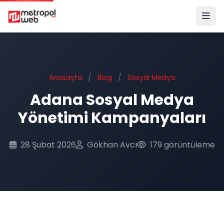
Ana içeriğe geç
Anasayfa
/
Blog
/
Sosyal Medya
Adana Sosyal Medya
Yönetimi Kampanyaları
28 Şubat 2026
Gökhan Avcı
179 görüntüleme