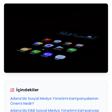
İçindekiler
Adana’da Sosyal Medya Yönetimi Kampanyalarının
Önemi Nedir?
Adana’da Etkili Sosyal Medya Yönetimi Kampanyası