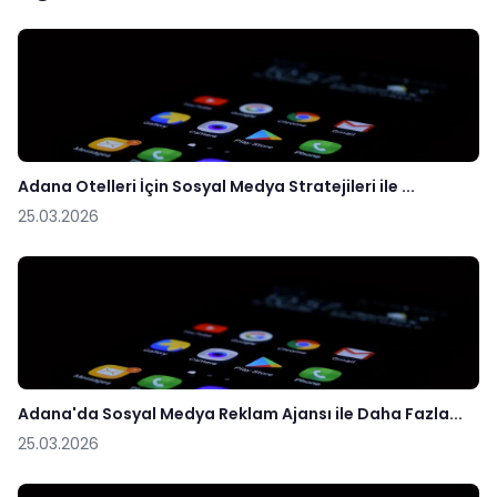
Adana Otelleri İçin Sosyal Medya Stratejileri ile ...
25.03.2026
Adana'da Sosyal Medya Reklam Ajansı ile Daha Fazla...
25.03.2026