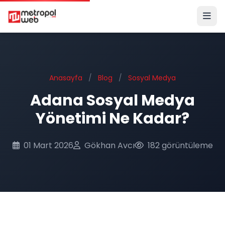
Ana içeriğe geç
Anasayfa
/
Blog
/
Sosyal Medya
Adana Sosyal Medya
Yönetimi Ne Kadar?
01 Mart 2026
Gökhan Avcı
182 görüntüleme