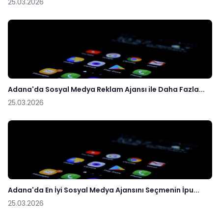
25.03.2026
Adana'da Sosyal Medya Reklam Ajansı ile Daha Fazla...
25.03.2026
Adana'da En İyi Sosyal Medya Ajansını Seçmenin İpu...
25.03.2026