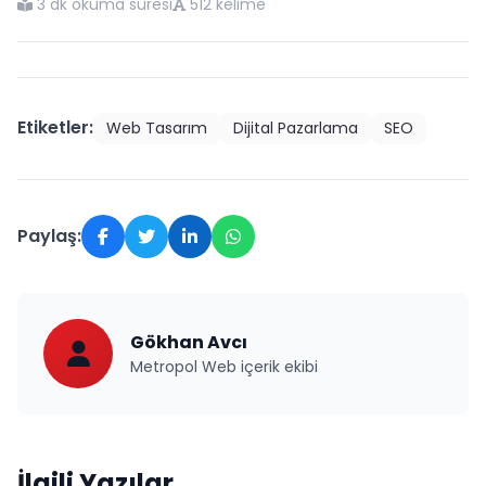
3 dk okuma süresi
512 kelime
Etiketler:
Web Tasarım
Dijital Pazarlama
SEO
Paylaş:
Gökhan Avcı
Metropol Web içerik ekibi
İlgili Yazılar