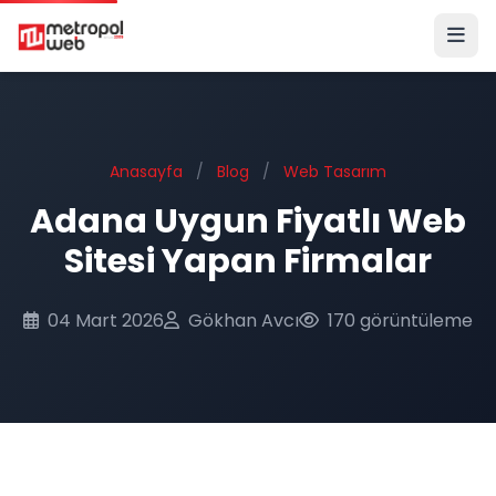
Ana içeriğe geç
Anasayfa
/
Blog
/
Web Tasarım
Adana Uygun Fiyatlı Web
Sitesi Yapan Firmalar
04 Mart 2026
Gökhan Avcı
170 görüntüleme