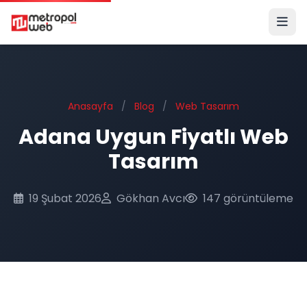
Ana içeriğe geç
Anasayfa
/
Blog
/
Web Tasarım
Adana Uygun Fiyatlı Web
Tasarım
19 Şubat 2026
Gökhan Avcı
147 görüntüleme