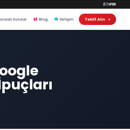
orulan Sorular
Blog
İletişim
Teklif Alın
Google
puçları