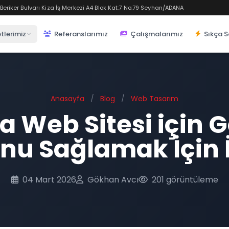
eriker Bulvarı Kiza İş Merkezi A4 Blok Kat:7 No:79 Seyhan/ADANA
tlerimiz
Referanslarımız
Çalışmalarımız
Sıkça S
Anasayfa
/
Blog
/
Web Tasarım
 Web Sitesi için 
u Sağlamak İçin İ
04 Mart 2026
Gökhan Avcı
201 görüntüleme