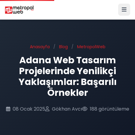
Ana içeriğe geç
Anasayfa
/
Blog
/
MetropolWeb
Adana Web Tasarım
Projelerinde Yenilikçi
Yaklaşımlar: Başarılı
Örnekler
08 Ocak 2025
Gökhan Avcı
188 görüntüleme