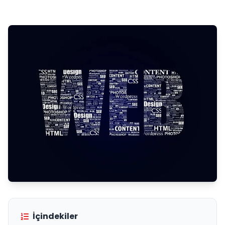
İçindekiler