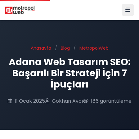
Ana içeriğe geç
Anasayfa
/
Blog
/
MetropolWeb
Adana Web Tasarım SEO:
Başarılı Bir Strateji İçin 7
İpuçları
11 Ocak 2025
Gökhan Avcı
186 görüntüleme