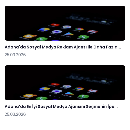
Adana'da Sosyal Medya Reklam Ajansı ile Daha Fazla...
25.03.2026
Adana'da En İyi Sosyal Medya Ajansını Seçmenin İpu...
25.03.2026