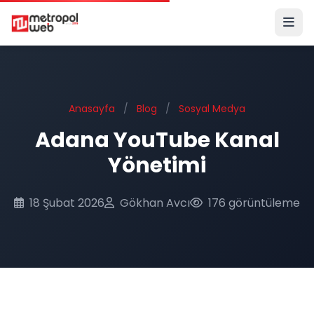
Ana içeriğe geç
Anasayfa
/
Blog
/
Sosyal Medya
Adana YouTube Kanal
Yönetimi
18 Şubat 2026
Gökhan Avcı
176 görüntüleme