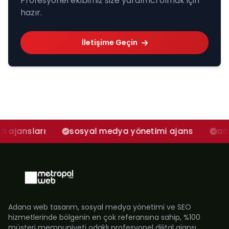
Profesyonel ekibimiz size yardımcı olmak için
hazır.
İletişime Geçin
rı
sosyal medya yönetimi ajans
adana sosy
Adana web tasarım, sosyal medya yönetimi ve SEO
hizmetlerinde bölgenin en çok referansına sahip, %100
müşteri memnuniyeti odaklı profesyonel dijital ajansı.