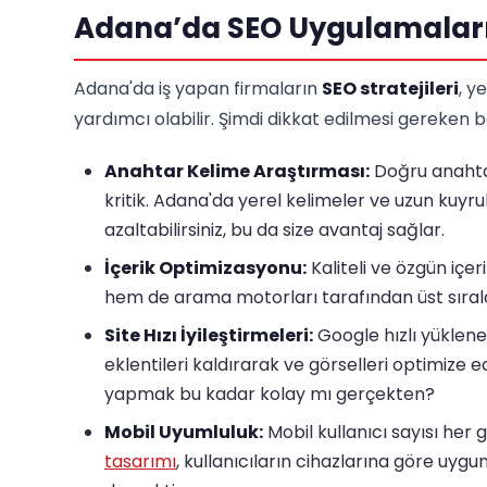
Adana’da SEO Uygulamalar
Adana'da iş yapan firmaların
SEO stratejileri
, y
yardımcı olabilir. Şimdi dikkat edilmesi gereken
Anahtar Kelime Araştırması:
Doğru anahtar
kritik. Adana'da yerel kelimeler ve uzun kuyr
azaltabilirsiniz, bu da size avantaj sağlar.
İçerik Optimizasyonu:
Kaliteli ve özgün içeri
hem de arama motorları tarafından üst sıralara ç
Site Hızı İyileştirmeleri:
Google hızlı yüklenen 
eklentileri kaldırarak ve görselleri optimize 
yapmak bu kadar kolay mı gerçekten?
Mobil Uyumluluk:
Mobil kullanıcı sayısı her
tasarımı
, kullanıcıların cihazlarına göre uygu