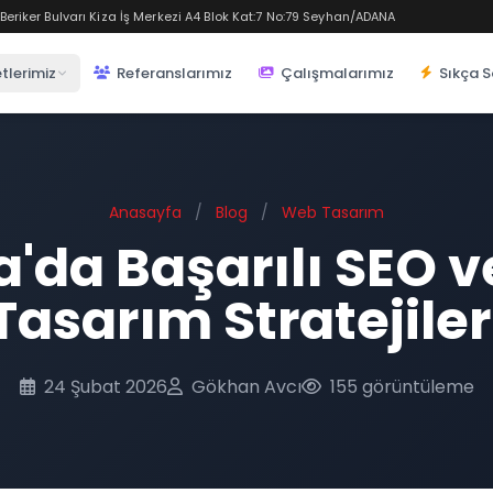
eriker Bulvarı Kiza İş Merkezi A4 Blok Kat:7 No:79 Seyhan/ADANA
tlerimiz
Referanslarımız
Çalışmalarımız
Sıkça S
Anasayfa
/
Blog
/
Web Tasarım
'da Başarılı SEO 
Tasarım Stratejiler
24 Şubat 2026
Gökhan Avcı
155 görüntüleme