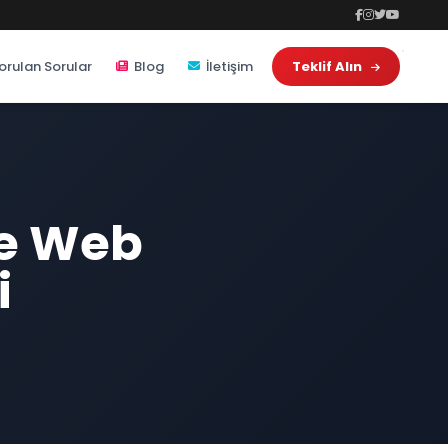
orulan Sorular
Blog
İletişim
Teklif Alın
ve Web
i