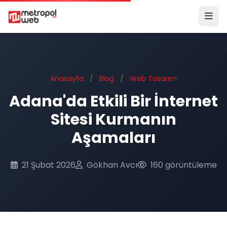
Ana içeriğe geç
Anasayfa
/
Blog
/
Web Tasarım
Adana'da Etkili Bir İnternet
Sitesi Kurmanın
Aşamaları
21 Şubat 2026
Gökhan Avcı
160 görüntüleme