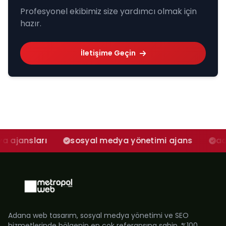
Profesyonel ekibimiz size yardımcı olmak için
hazır.
İletişime Geçin
rı
sosyal medya yönetimi ajans
adana sosya
Adana web tasarım, sosyal medya yönetimi ve SEO
hizmetlerinde bölgenin en çok referansına sahip, %100