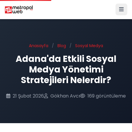
Ana içeriğe geç
Anasayfa
/
Blog
/
Sosyal Medya
Adana'da Etkili Sosyal
Medya Yönetimi
Stratejileri Nelerdir?
21 Şubat 2026
Gökhan Avcı
169 görüntüleme