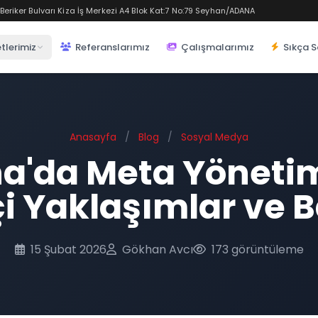
eriker Bulvarı Kiza İş Merkezi A4 Blok Kat:7 No:79 Seyhan/ADANA
tlerimiz
Referanslarımız
Çalışmalarımız
Sıkça S
Anasayfa
/
Blog
/
Sosyal Medya
a'da Meta Yöneti
çi Yaklaşımlar ve B
15 Şubat 2026
Gökhan Avcı
173 görüntüleme