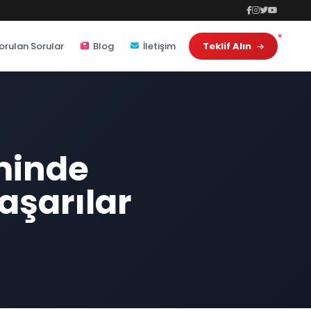
orulan Sorular
Blog
İletişim
Teklif Alın
minde
aşarılar