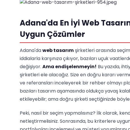
Adana'da En İyi Web Tasarım 
Uygun Çözümler
Adana'da
web tasarım
şirketleri arasında seçim
iddialarla karşınıza çıkıyor, bazıları uçuk vaatl
değişiyor.
Ama endişelenmeyin!
Bu yazıda, ihti
şirketleri ele alacağız. Size en doğru kararı verm
ve referansları inceleyerek bir rehber olmayı pla
bazıları tasarım aşamasında oldukça yavaş kalabil
etkileyebilir; ama doğru şirketi seçtiğinizde böyl
Peki, nasıl bir seçim yapmalısınız? İlk olarak, kendi 
netleştirmelisiniz. Sonrasında, bu kriterlere uygu
portfolyoları incelemeyi ve müşteri yorumlarını