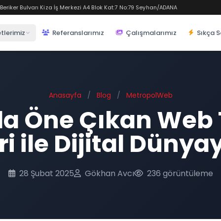
eriker Bulvarı Kiza İş Merkezi A4 Blok Kat:7 No:79 Seyhan/ADANA
tlerimiz
Referanslarımız
Çalışmalarımız
Sıkça S
Anasayfa
/
Blog
/
MetropolWeb
a Öne Çıkan Web
ri ile Dijital Dünya
28 Şubat 2025
Gökhan Avcı
236 görüntüleme