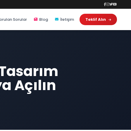
orulan Sorular
Blog
İletişim
Teklif Alın
 Tasarım
ya Açılın