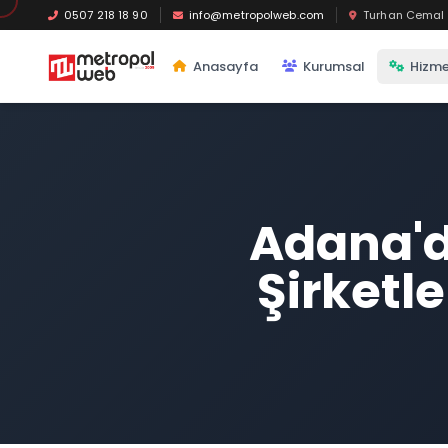
Ana içeriğe geç
0507 218 18 90
info@metropolweb.com
Turhan Cemal B
Anasayfa
Kurumsal
Hizme
Adana'd
Şirketle