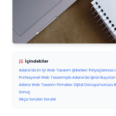
İçindekiler
Adana'da En İyi Web Tasarım Şirketleri: İhtiyaçlarınız
Profesyonel Web Tasarımıyla Adana'da İşinizi Büyütün
Adana Web Tasarım Firmaları: Dijital Dönüşümünüzü B
Sonuç
Sıkça Sorulan Sorular