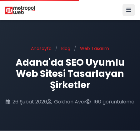
Ana içeriğe geç
Anasayfa
/
Blog
/
Web Tasarım
Adana'da SEO Uyumlu
Web Sitesi Tasarlayan
Şirketler
26 Şubat 2026
Gökhan Avcı
160 görüntüleme