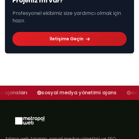
Projeniz mi var?
Profesyonel ekibimiz size yardımcı olmak için
hazır.
İletişime Geçin
ı
sosyal medya yönetimi ajans
adana sosya
Adana web tasarım, sosyal medya yönetimi ve SEO