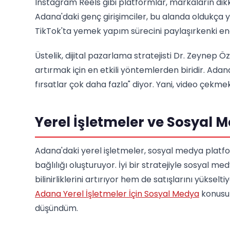
Instagram Reels gibi platformlar, markaların dikk
Adana'daki genç girişimciler, bu alanda oldukça 
TikTok'ta yemek yapım sürecini paylaşırkenki enerj
Üstelik, dijital pazarlama stratejisti Dr. Zeynep Ö
artırmak için en etkili yöntemlerden biridir. Adana
fırsatlar çok daha fazla" diyor. Yani, video çekm
Yerel İşletmeler ve Sosyal M
Adana'daki yerel işletmeler, sosyal medya platfor
bağlılığı oluşturuyor. İyi bir stratejiyle sosyal
bilinirliklerini artırıyor hem de satışlarını yükse
Adana Yerel İşletmeler İçin Sosyal Medya
konusun
düşündüm.