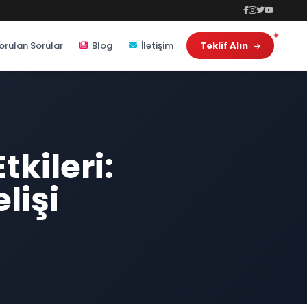
orulan Sorular
Blog
İletişim
Teklif Alın
kileri:
lişi