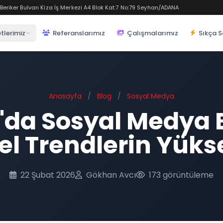
eriker Bulvarı Kiza İş Merkezi A4 Blok Kat:7 No:79 Seyhan/ADANA
tlerimiz
Referanslarımız
Çalışmalarımız
Sıkça S
Anasayfa
/
Blog
/
Sosyal Medya
da Sosyal Medya Et
el Trendlerin Yükse
22 Şubat 2026
Gökhan Avcı
173 görüntüleme