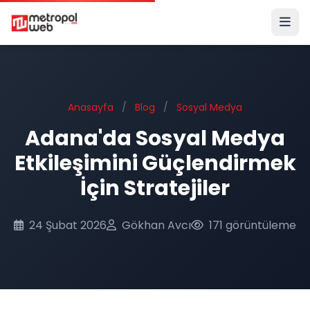
Ana içeriğe geç
Anasayfa
/
Blog
/
Sosyal Medya
Adana'da Sosyal Medya
Etkileşimini Güçlendirmek
İçin Stratejiler
24 Şubat 2026
Gökhan Avcı
171 görüntüleme