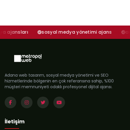
arı
sosyal medya yönetimi ajans
adana sosy
Adana web tasarım, sosyal medya yönetimi ve SEO
hizmetlerinde bölgenin en çok referansına sahip, %100
müşteri memnuniyeti odaklı profesyonel dijital ajansı.
İletişim