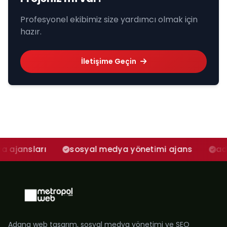
Profesyonel ekibimiz size yardımcı olmak için
hazır.
İletişime Geçin
arı
sosyal medya yönetimi ajans
adana sos
Adana web tasarım, sosyal medya yönetimi ve SEO