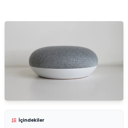
İçindekiler