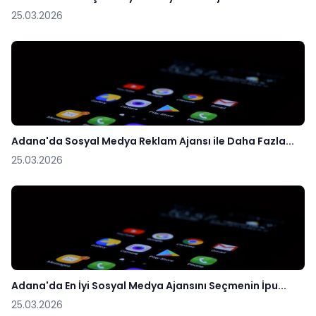
25.03.2026
Adana'da Sosyal Medya Reklam Ajansı ile Daha Fazla...
25.03.2026
Adana'da En İyi Sosyal Medya Ajansını Seçmenin İpu...
25.03.2026