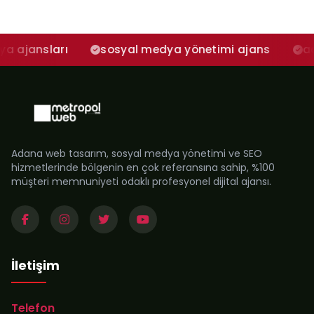
arı
sosyal medya yönetimi ajans
adana sos
Adana web tasarım, sosyal medya yönetimi ve SEO
hizmetlerinde bölgenin en çok referansına sahip, %100
müşteri memnuniyeti odaklı profesyonel dijital ajansı.
İletişim
Telefon