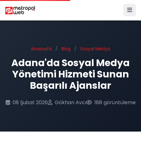
Ana içeriğe geç
Anasayfa
/
Blog
/
Sosyal Medya
Adana'da Sosyal Medya
Yönetimi Hizmeti Sunan
Başarılı Ajanslar
08 Şubat 2026
Gökhan Avcı
188 görüntüleme