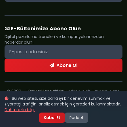
📧 E-Bültenimize Abone Olun
Dijital pazarlama trendleri ve kampanyalarımızdan
haberdar olun!
Abone Ol
© 2009 - Tüm Hakları Saklıdır. |
Adana Web Tasarım Ajansı
Bu web sitesi, size daha iyi bir deneyim sunmak ve
Metropol Web
ziyaretçi trafiğini analiz etmek için çerezleri kullanmaktadır.
Daha fazla bilgi
Kabul Et
Reddet
Şimdi Ara
WhatsApp