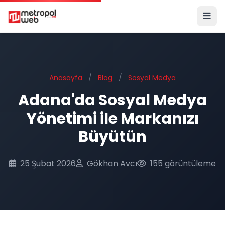
Ana içeriğe geç
Anasayfa
/
Blog
/
Sosyal Medya
Adana'da Sosyal Medya
Yönetimi ile Markanızı
Büyütün
25 Şubat 2026
Gökhan Avcı
155 görüntüleme