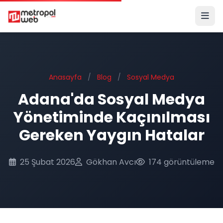
Ana içeriğe geç
Anasayfa
/
Blog
/
Sosyal Medya
Adana'da Sosyal Medya
Yönetiminde Kaçınılması
Gereken Yaygın Hatalar
25 Şubat 2026
Gökhan Avcı
174 görüntüleme