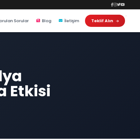
orulan Sorular
Blog
İletişim
Teklif Alın
dya
 Etkisi