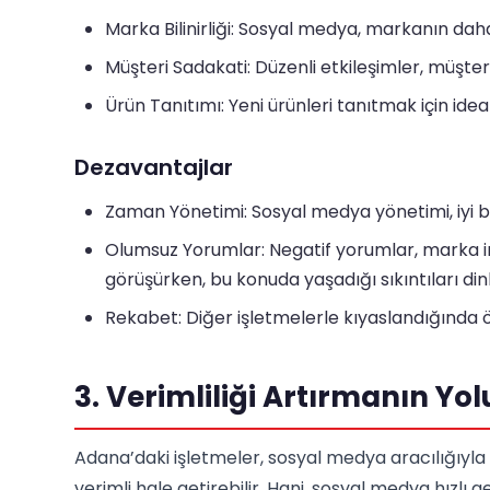
Marka Bilinirliği: Sosyal medya, markanın daha
Müşteri Sadakati: Düzenli etkileşimler, müşter
Ürün Tanıtımı: Yeni ürünleri tanıtmak için idea
Dezavantajlar
Zaman Yönetimi: Sosyal medya yönetimi, iyi bi
Olumsuz Yorumlar: Negatif yorumlar, marka im
görüşürken, bu konuda yaşadığı sıkıntıları din
Rekabet: Diğer işletmelerle kıyaslandığında ö
3. Verimliliği Artırmanın Yol
Adana’daki işletmeler, sosyal medya aracılığıy
verimli hale getirebilir. Hani, sosyal medya hızlı