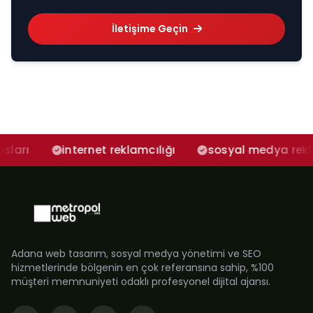
İletişime Geçin
ternet reklamcılığı
sosyal medya reklam ajansı
Adana web tasarım, sosyal medya yönetimi ve SEO
hizmetlerinde bölgenin en çok referansına sahip, %100
müşteri memnuniyeti odaklı profesyonel dijital ajansı.