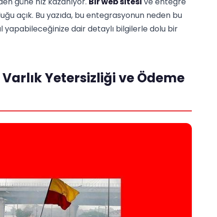
nden güne hız kazanıyor.
Bir web sitesi
ve entegre
uğu açık. Bu yazıda, bu entegrasyonun neden bu
 yapabileceğinize dair detaylı bilgilerle dolu bir
l Varlık Yetersizliği ve Ödeme