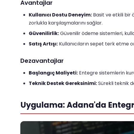
Avantajlar
Kullanıcı Dostu Deneyim:
Basit ve etkili bir
zorlukla karşılaşmalarını sağlar.
Güvenilirlik:
Güvenilir ödeme sistemleri, kullan
Satış Artışı:
Kullanıcıların sepet terk etme ora
Dezavantajlar
Başlangıç Maliyeti:
Entegre sistemlerin kuru
Teknik Destek Gereksinimi:
Sürekli teknik 
Uygulama: Adana'da Entegr