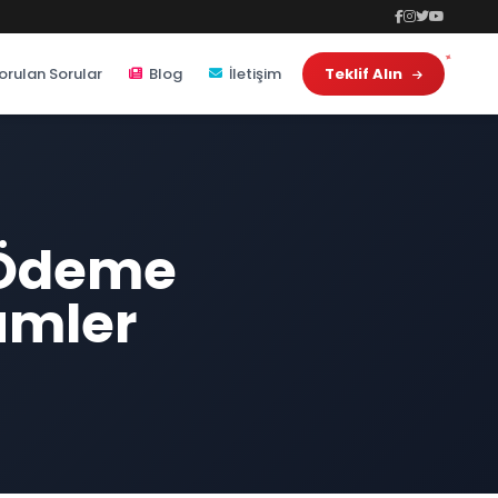
orulan Sorular
Blog
İletişim
Teklif Alın
 Ödeme
zümler