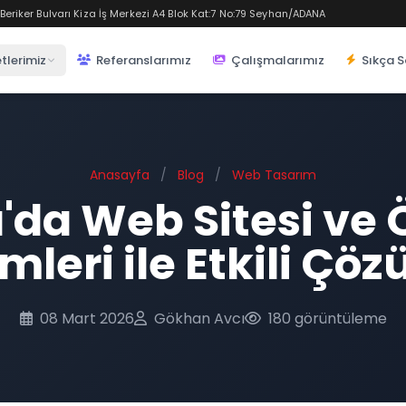
eriker Bulvarı Kiza İş Merkezi A4 Blok Kat:7 No:79 Seyhan/ADANA
tlerimiz
Referanslarımız
Çalışmalarımız
Sıkça S
Anasayfa
/
Blog
/
Web Tasarım
'da Web Sitesi ve
mleri ile Etkili Çö
08 Mart 2026
Gökhan Avcı
180 görüntüleme