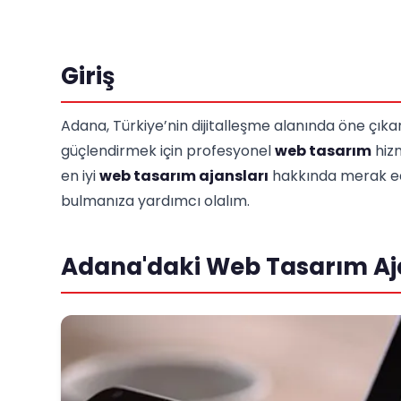
Giriş
Adana, Türkiye’nin dijitalleşme alanında öne çıkan ş
güçlendirmek için profesyonel
web tasarım
hizm
en iyi
web tasarım ajansları
hakkında merak edi
bulmanıza yardımcı olalım.
Adana'daki Web Tasarım Aja