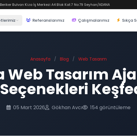
eriker Bulvarı Kiza İş Merkezi A4 Blok Kat:7 No:79 Seyhan/ADANA
tlerimiz
Referanslarımız
Çalışmalarımız
Sıkça S
Anasayfa
/
Blog
/
Web Tasarım
 Web Tasarım Ajan
i Seçenekleri Keşfe
05 Mart 2026
Gökhan Avcı
154 görüntüleme