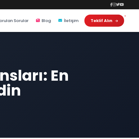
orulan Sorular
Blog
İletişim
Teklif Alın
sları: En
din