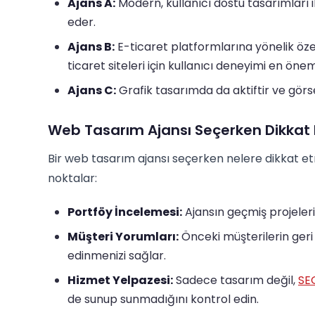
Ajans A:
Modern, kullanıcı dostu tasarımları i
eder.
Ajans B:
E-ticaret platformlarına yönelik öze
ticaret siteleri için kullanıcı deneyimi en önem
Ajans C:
Grafik tasarımda da aktiftir ve görs
Web Tasarım Ajansı Seçerken Dikkat 
Bir web tasarım ajansı seçerken nelere dikkat e
noktalar:
Portföy İncelemesi:
Ajansın geçmiş projelerin
Müşteri Yorumları:
Önceki müşterilerin geri b
edinmenizi sağlar.
Hizmet Yelpazesi:
Sadece tasarım değil,
SE
de sunup sunmadığını kontrol edin.