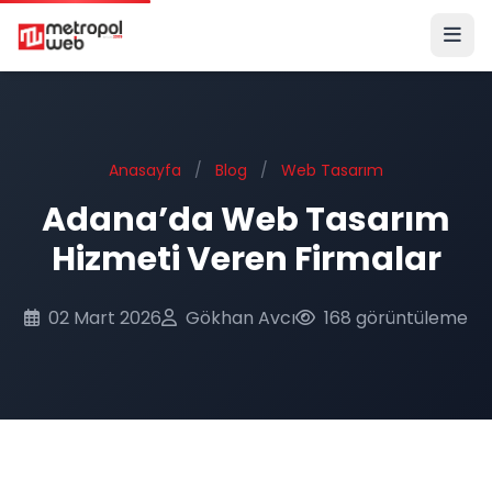
Ana içeriğe geç
Anasayfa
/
Blog
/
Web Tasarım
Adana’da Web Tasarım
Hizmeti Veren Firmalar
02 Mart 2026
Gökhan Avcı
168 görüntüleme