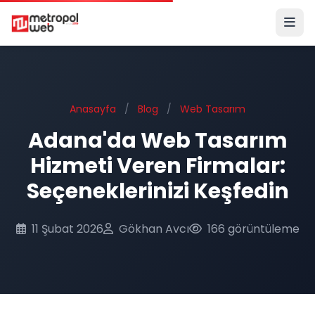
Ana içeriğe geç
Anasayfa
/
Blog
/
Web Tasarım
Adana'da Web Tasarım
Hizmeti Veren Firmalar:
Seçeneklerinizi Keşfedin
11 Şubat 2026
Gökhan Avcı
166 görüntüleme