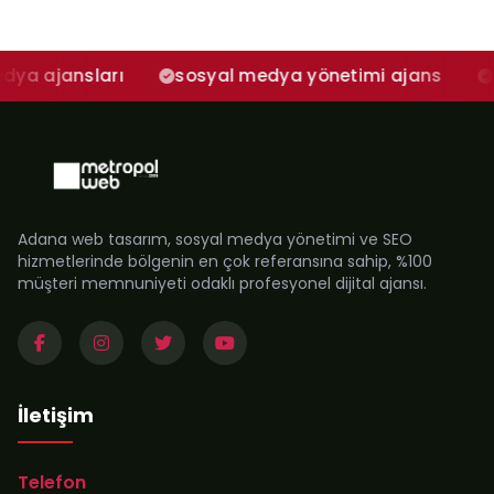
sları
sosyal medya yönetimi ajans
adana s
Adana web tasarım, sosyal medya yönetimi ve SEO
hizmetlerinde bölgenin en çok referansına sahip, %100
müşteri memnuniyeti odaklı profesyonel dijital ajansı.
İletişim
Telefon