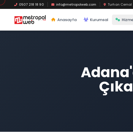
Ana içeriğe geç
0507 218 18 90
info@metropolweb.com
Turhan Cemal B
Anasayfa
Kurumsal
Hizme
Adana'
Çıka