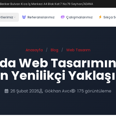
eriker Bulvarı Kiza İş Merkezi A4 Blok Kat:7 No:79 Seyhan/ADANA
tlerimiz
Referanslarımız
Çalışmalarımız
Sıkça S
Anasayfa
/
Blog
/
Web Tasarım
da Web Tasarımı
n Yenilikçi Yaklaş
26 Şubat 2026
Gökhan Avcı
175 görüntüleme