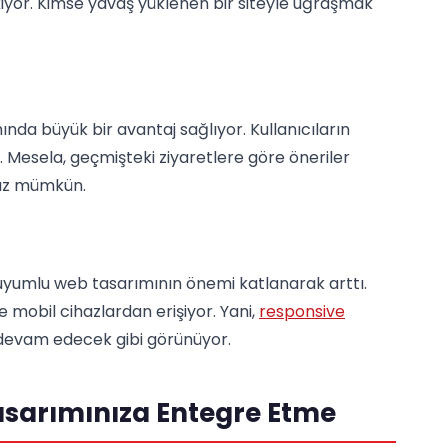
ekiyor. Kimse yavaş yüklenen bir siteyle uğraşmak
ında büyük bir avantaj sağlıyor. Kullanıcıların
iz. Mesela, geçmişteki ziyaretlere göre öneriler
nız mümkün.
l uyumlu web tasarımının önemi katlanarak arttı.
e mobil cihazlardan erişiyor. Yani,
responsive
 devam edecek gibi görünüyor.
sarımınıza Entegre Etme