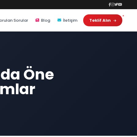
orulan Sorular
Blog
İletişim
Teklif Alın
nda Öne
ımlar