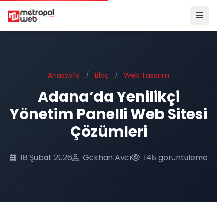
Ana içeriğe geç
Anasayfa
/
Blog
/
Web Tasarım
Adana’da Yenilikçi
Yönetim Panelli Web Sitesi
Çözümleri
18 Şubat 2026
Gökhan Avcı
148 görüntüleme