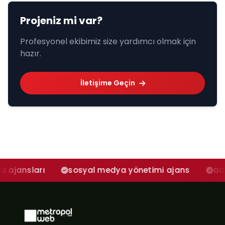
Projeniz mi var?
Profesyonel ekibimiz size yardımcı olmak için
hazır.
İletişime Geçin
ı
sosyal medya yönetimi ajans
adana sosya