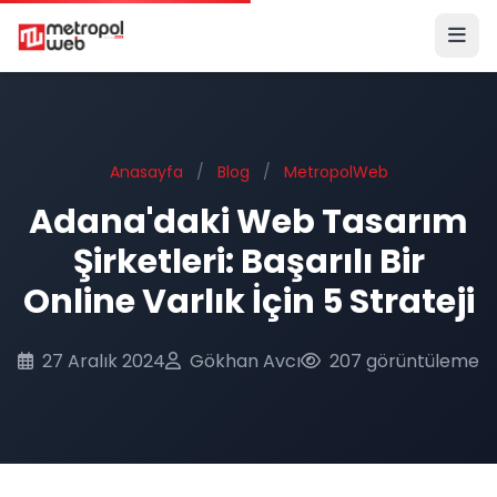
Ana içeriğe geç
Anasayfa
/
Blog
/
MetropolWeb
Adana'daki Web Tasarım
Şirketleri: Başarılı Bir
Online Varlık İçin 5 Strateji
27 Aralık 2024
Gökhan Avcı
207 görüntüleme