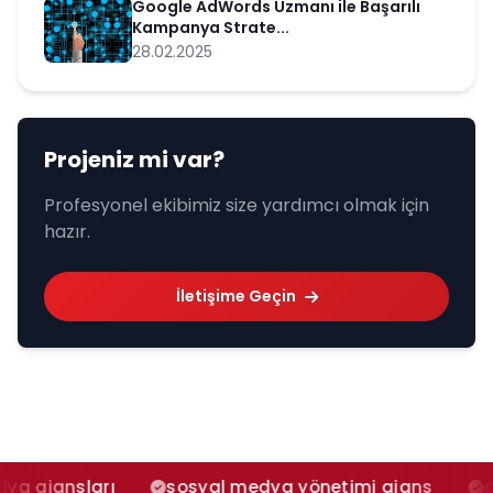
Google AdWords Uzmanı ile Başarılı
Kampanya Strate...
28.02.2025
Projeniz mi var?
Profesyonel ekibimiz size yardımcı olmak için
hazır.
İletişime Geçin
ları
sosyal medya yönetimi ajans
adana sos