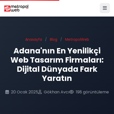
Ana içeriğe geç
Anasayfa
/
Blog
/
MetropolWeb
Adana'nın En Yenilikçi
Web Tasarım Firmaları:
Dijital Dünyada Fark
Yaratın
20 Ocak 2025
Gökhan Avcı
198 görüntüleme