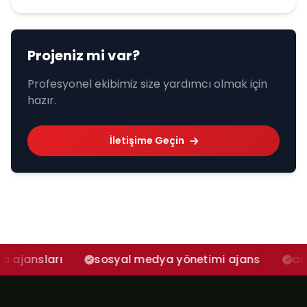
Projeniz mi var?
Profesyonel ekibimiz size yardımcı olmak için
hazır.
İletişime Geçin
rı
sosyal medya yönetimi ajans
adana sosya