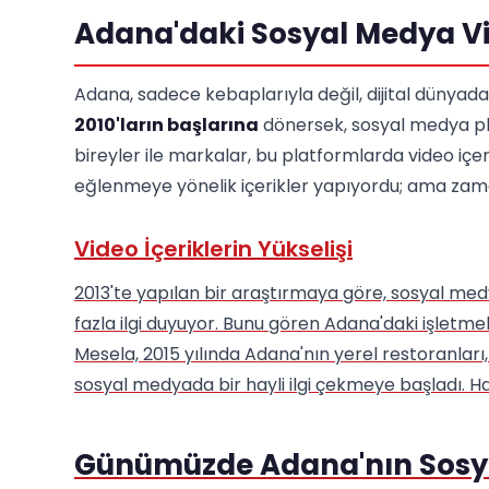
Adana'daki Sosyal Medya Vid
Adana, sadece kebaplarıyla değil, dijital dünyadak
2010'ların başlarına
dönersek, sosyal medya pla
bireyler ile markalar, bu platformlarda video içe
eğlenmeye yönelik içerikler yapıyordu; ama zam
Video İçeriklerin Yükselişi
2013'te yapılan bir araştırmaya göre, sosyal medy
fazla ilgi duyuyor. Bunu gören Adana'daki işletmel
Mesela, 2015 yılında Adana'nın yerel restoranları
sosyal medyada bir hayli ilgi çekmeye başladı. Han
Günümüzde Adana'nın Sosyal