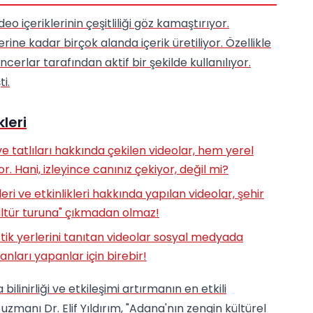
 içeriklerinin çeşitliliği göz kamaştırıyor.
ine kadar birçok alanda içerik üretiliyor. Özellikle
cerlar tarafından aktif bir şekilde kullanılıyor.
i.
leri
e tatlıları hakkında çekilen videolar, hem yerel
or. Hani, izleyince canınız çekiyor, değil mi?
eri ve etkinlikleri hakkında yapılan videolar, şehir
Kültür turuna" çıkmadan olmaz!
stik yerlerini tanıtan videolar sosyal medyada
anları yapanlar için birebir!
linirliği ve etkileşimi artırmanın en etkili
zmanı Dr. Elif Yıldırım, "Adana'nın zengin kültürel