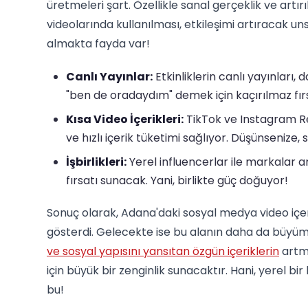
üretmeleri şart. Özellikle sanal gerçeklik ve artır
videolarında kullanılması, etkileşimi artıracak un
almakta fayda var!
Canlı Yayınlar:
Etkinliklerin canlı yayınları,
"ben de oradaydım" demek için kaçırılmaz fır
Kısa Video İçerikleri:
TikTok ve Instagram Ree
ve hızlı içerik tüketimi sağlıyor. Düşünsenize
İşbirlikleri:
Yerel influencerlar ile markalar ar
fırsatı sunacak. Yani, birlikte güç doğuyor!
Sonuç olarak, Adana'daki sosyal medya video içer
gösterdi. Gelecekte ise bu alanın daha da büyüm
ve sosyal yapısını yansıtan özgün içeriklerin
artma
için büyük bir zenginlik sunacaktır. Hani, yerel b
bu!