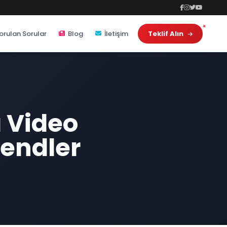
orulan Sorular
Blog
İletişim
Teklif Alın
 Video
rendler