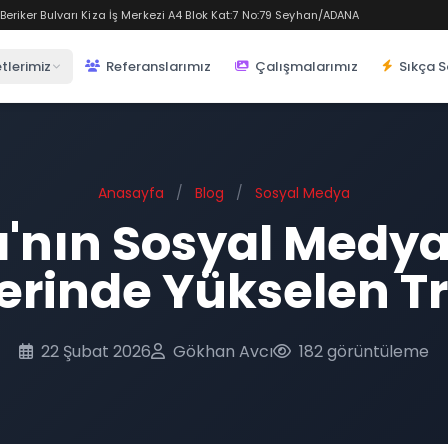
eriker Bulvarı Kiza İş Merkezi A4 Blok Kat:7 No:79 Seyhan/ADANA
tlerimiz
Referanslarımız
Çalışmalarımız
Sıkça S
Anasayfa
/
Blog
/
Sosyal Medya
'nın Sosyal Medya
lerinde Yükselen T
22 Şubat 2026
Gökhan Avcı
182 görüntüleme