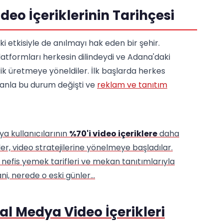
eo İçeriklerinin Tarihçesi
i etkisiyle de anılmayı hak eden bir şehir.
tformları herkesin dilindeydi ve Adana'daki
rik üretmeye yöneldiler. İlk başlarda herkes
anla bu durum değişti ve
reklam ve tanıtım
a kullanıcılarının
%70'i video içeriklere
daha
er, video stratejilerine yönelmeye başladılar.
, nefis yemek tarifleri ve mekan tanıtımlarıyla
i, nerede o eski günler...
 Medya Video İçerikleri