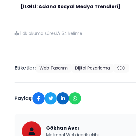
[İLGİLİ: Adana Sosyal Medya Trendleri]
1 dk okuma süresi
54 kelime
Etiketler:
Web Tasarım
Dijital Pazarlama
SEO
Paylaş:
Gökhan Avcı
Metropol Web içerik ekibi