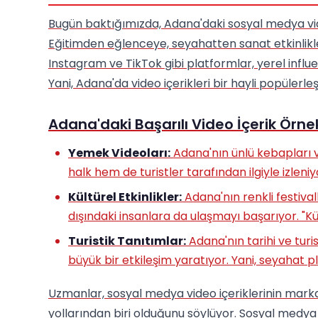
Bugün baktığımızda, Adana'daki sosyal medya video
Eğitimden eğlenceye, seyahatten sanat etkinlikler
Instagram ve TikTok gibi platformlar, yerel influen
Yani, Adana'da video içerikleri bir hayli popülerleşt
Adana'daki Başarılı Video İçerik Örnek
Yemek Videoları:
Adana'nın ünlü kebapları v
halk hem de turistler tarafından ilgiyle izleniy
Kültürel Etkinlikler:
Adana'nın renkli festivall
dışındaki insanlara da ulaşmayı başarıyor. "
Turistik Tanıtımlar:
Adana'nın tarihi ve turi
büyük bir etkileşim yaratıyor. Yani, seyahat pl
Uzmanlar, sosyal medya video içeriklerinin marka bi
yollarından biri olduğunu söylüyor. Sosyal medya u