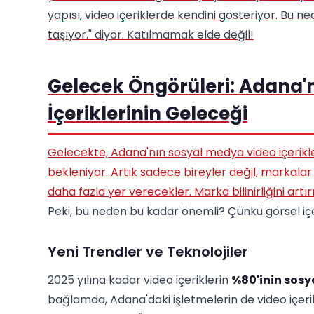
yapısı, video içeriklerde kendini gösteriyor. Bu n
taşıyor." diyor. Katılmamak elde değil!
Gelecek Öngörüleri: Adana'
İçeriklerinin Geleceği
Gelecekte, Adana'nın sosyal medya video içerikl
bekleniyor. Artık sadece bireyler değil, markalar
daha fazla yer verecekler.
Marka bilinirliğini artı
Peki, bu neden bu kadar önemli? Çünkü görsel içer
Yeni Trendler ve Teknolojiler
2025 yılına kadar video içeriklerin
%80'inin sos
bağlamda, Adana'daki işletmelerin de video içerikl