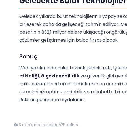
Gelecekte Bulut Teknolojiler
Gelecek yıllarda bulut teknolojilerinin yapay zeka
birleşerek daha da gelişeceği tahmin ediliyor. Me
pazarının 832,1 milyar dolara ulaşacağı öngörülüyo
çözümler geliştirmesi için bolca fırsat olacak.
Sonuç
Web yazılımında bulut teknolojilerinin rolü, iş sü
etkinliği
,
ölçeklenebilirlik
ve güvenlik gibi avant
bulut çözümlerini tercih etmelerinin en önemli sebe
süreçlerinizi optimize edebilir ve rekabette bir a
Bulutun gücünden faydalanın!
3 dk okuma süresi
525 kelime