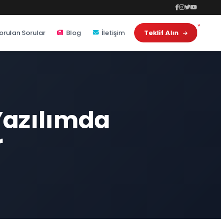
orulan Sorular
Blog
İletişim
Teklif Alın
 Yazılımda
r