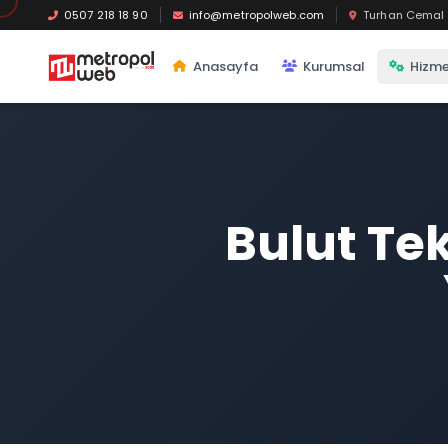
Ana içeriğe geç
0507 218 18 90
info@metropolweb.com
Turhan Cemal B
Anasayfa
Kurumsal
Hizme
Bulut Tek