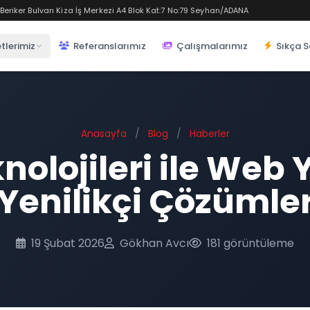
eriker Bulvarı Kiza İş Merkezi A4 Blok Kat:7 No:79 Seyhan/ADANA
tlerimiz
Referanslarımız
Çalışmalarımız
Sıkça S
Anasayfa
/
Blog
/
Haberler
nolojileri ile Web
Yenilikçi Çözümle
19 Şubat 2026
Gökhan Avcı
181 görüntüleme