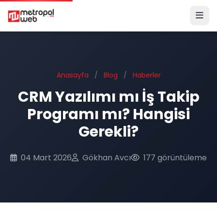
Ana içeriğe geç
Anasayfa
/
Blog
/
Haberler
CRM Yazılımı mı İş Takip
Programı mı? Hangisi
Gerekli?
04 Mart 2026
Gökhan Avcı
177 görüntüleme