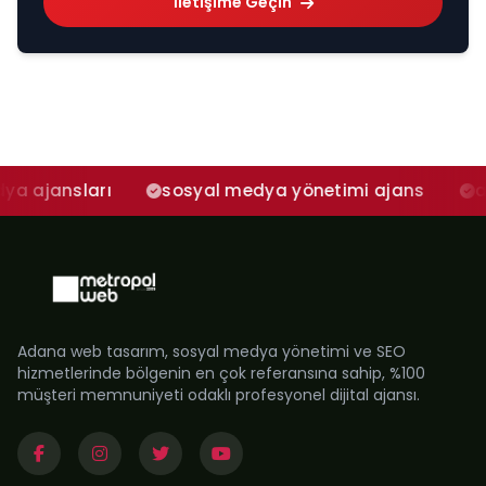
İletişime Geçin
sları
sosyal medya yönetimi ajans
adana so
Adana web tasarım, sosyal medya yönetimi ve SEO
hizmetlerinde bölgenin en çok referansına sahip, %100
müşteri memnuniyeti odaklı profesyonel dijital ajansı.