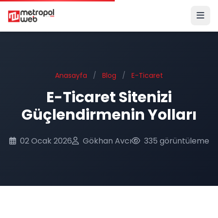
Ana içeriğe geç
Anasayfa
/
Blog
/
E-Ticaret
E-Ticaret Sitenizi
Güçlendirmenin Yolları
02 Ocak 2026
Gökhan Avcı
335 görüntüleme