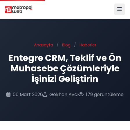
Ana içeriğe geç
Anasayfa
/
Blog
/
Haberler
Entegre CRM, Teklif ve Ön
Muhasebe Çözümleriyle
İşinizi Geliştirin
06 Mart 2026
Gökhan Avcı
179 görüntüleme