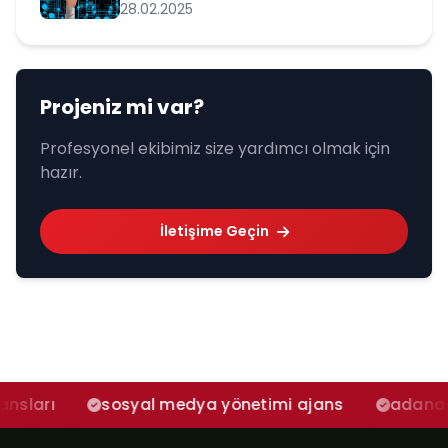
28.02.2025
Projeniz mi var?
Profesyonel ekibimiz size yardımcı olmak için
hazır.
İletişime Geçin
sosyal medya yönetimi ajans
adana sosyal medy