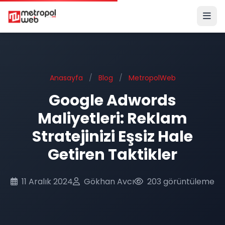
Ana içeriğe geç
Anasayfa
/
Blog
/
MetropolWeb
Google Adwords
Maliyetleri: Reklam
Stratejinizi Eşsiz Hale
Getiren Taktikler
11 Aralık 2024
Gökhan Avcı
203 görüntüleme