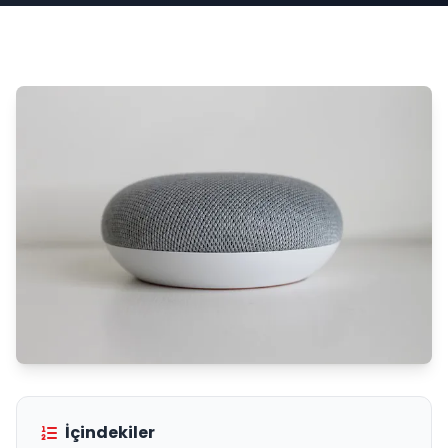
İçindekiler